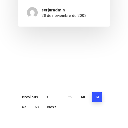
serjuradmin
26 de noviembre de 2002
Previous
1
59
60
…
61
62
63
Next