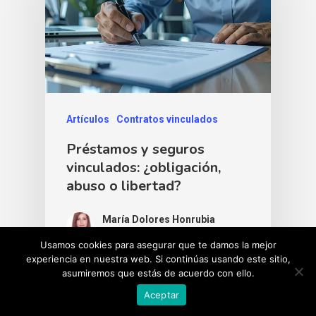
Artículos
Contratos vinculados
Préstamos y seguros
vinculados: ¿obligación,
abuso o libertad?
María Dolores Honrubia
4 de septiembre de 2025
Usamos cookies para asegurar que te damos la mejor
experiencia en nuestra web. Si continúas usando este sitio,
asumiremos que estás de acuerdo con ello.
Aceptar