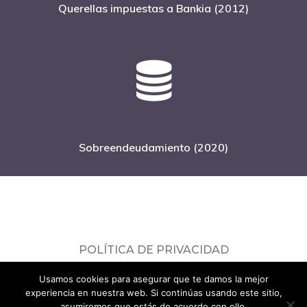
Querellas impuestas a Bankia (2012)
Sobreendeudamiento (2020)
POLÍTICA DE PRIVACIDAD
Consulta nuestra
política de privacidad
.
Usamos cookies para asegurar que te damos la mejor
© 2026 ADICAE Servicios Jurídicos.
experiencia en nuestra web. Si continúas usando este sitio,
asumiremos que estás de acuerdo con ello.