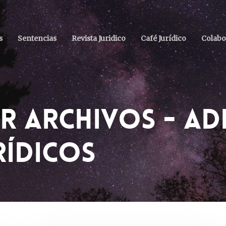
s
Sentencias
Revista Juridico
Café Jurídico
Colabo
R Archivos - AD
rídicos