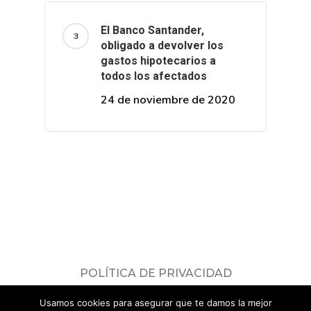
El Banco Santander,
obligado a devolver los
gastos hipotecarios a
todos los afectados
24 de noviembre de 2020
POLÍTICA DE PRIVACIDAD
Consulta nuestra
política de privacidad
.
Usamos cookies para asegurar que te damos la mejor