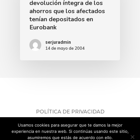
devolución íntegra de los
ahorros que los afectados
tenían depositados en
Eurobank
serjuradmin
14 de mayo de 2004
POLÍTICA DE PRIVACIDAD
Consulta nuestra
política de privacidad
.
Usamos cookies para asegurar que te damos la mejor
© 2026 ADICAE Servicios Jurídicos.
experiencia en nuestra web. Si continúas usando este sitio,
asumiremos que estás de acuerdo con ello.