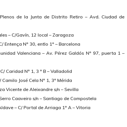
nos de la Junta de Distrito Retiro – Avd. Ciudad de
s – C/Gavín, 12 local – Zaragoza
Entença Nº 30, entlo 1º – Barcelona
ad Valenciana – Av. Pérez Galdós Nº 97, puerta 1 –
 Caridad Nº 1, 3 º B – Valladolid
amilo José Cela Nº 1, 3º Mérida
 Vicente de Aleixandre s/n – Sevilla
Serro Caaveiro s/n – Santiago de Compostela
ldave – C/ Portal de Arriaga 1º A – Vitoria