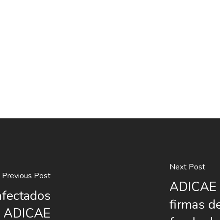
Next Post
Previous Post
ADICAE 
afectados
firmas d
de ADICAE