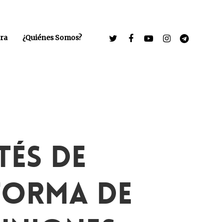
ra
¿Quiénes Somos?
tés De
forma De