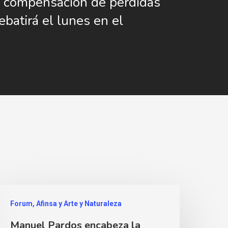
 compensación de pérdidas
ebatirá el lunes en el
Forum, Afinsa y Arte y Naturaleza
Manuel Pardos encabeza la