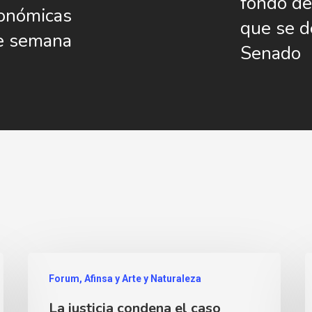
fondo de
tonómicas
que se d
de semana
Senado
Forum, Afinsa y Arte y Naturaleza
La justicia condena el caso