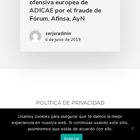
ofensiva europea de
ADICAE por el fraude de
Fórum, Afinsa, AyN
serjuradmin
6 de junio de 2019
POLÍTICA DE PRIVACIDAD
Consulta nuestra
política de privacidad
.
Usamos cookies para asegurar que te damos la mejor
© 2026 ADICAE Servicios Jurídicos.
experiencia en nuestra web. Si continúas usando este sitio,
asumiremos que estás de acuerdo con ello.
Aceptar