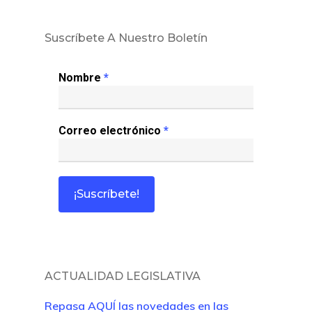
Inicio
Suscríbete A Nuestro Boletín
Noticias
Nombre
*
Sentencias
Revista Juridi
Correo electrónico
*
Café Jurídico
Colabora
¿Quiénes So
ACTUALIDAD LEGISLATIVA
Repasa AQUÍ las novedades en las