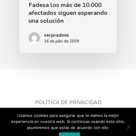
Fadesa los más de 10.000
afectados siguen esperando
una solución
serjuradmin
16 de julio de 2009
POLÍTICA DE PRIVACIDAD
Consulta nuestra
política de privacidad
.
Usamos cookies para asegurar que te damos la mejor
© 2026 ADICAE Servicios Jurídicos.
experiencia en nuestra web. Si continúas usando este sitio,
asumiremos que estás de acuerdo con ello.