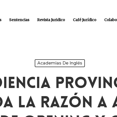
s
Sentencias
Revista Juridico
Café Jurídico
Colabo
Academias De Inglés
iencia Provin
a La Razón A 