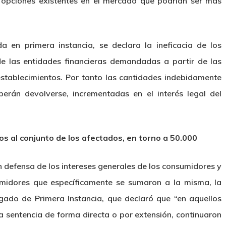
 opciones existentes en el mercado que podrían ser más
da en primera instancia, se declara la ineficacia de los
e las entidades financieras demandadas a partir de las
stablecimientos. Por tanto las cantidades indebidamente
erán devolverse, incrementadas en el interés legal del
os al conjunto de los afectados, en torno a 50.000
efensa de los intereses generales de los consumidores y
midores que específicamente se sumaron a la misma, la
Juzgado de Primera Instancia, que declaró que “en aquellos
a sentencia de forma directa o por extensión, continuaron