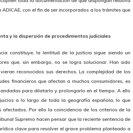
ecopilen toda la documentación de que dispongan relativa
n ADICAE, con el fin de ser incorporados a los trámites que
enta y la dispersión de procedimientos judiciales
ia constituye, la lentitud de la justicia sigue siendo un
res que, sin embargo, no se logra solucionar. Han sido
vieran reconocidos sus derechos. La complejidad de los
raudes financieros que afectan a muchos consumidores, es
ndadas para dilatarlo y prolongarlo en el tiempo. A ello
juicios a lo largo de toda la geografía española, lo que
fectados. Por ello la coincidencia de los criterios de la
Tribunal Supremo hacen pensar que la reciente sentencia de
urídica clave para resolver el grave problema planteado a