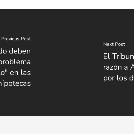
Previous Post
Next Post
ado deben
El Tribu
 problema
razón a 
o" en las
por los 
hipotecas