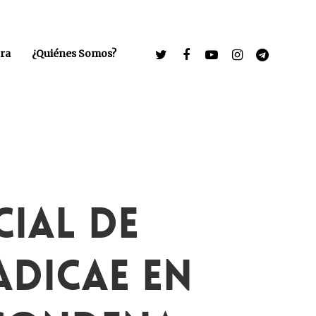
ra
¿Quiénes Somos?
cial De
ADICAE En