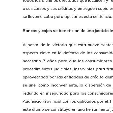
todos los alumnos afectados que localicen y r
a sus cursos y sus créditos y entreguen copia e
se lleven a cabo para aplicarles esta sentencia.
Bancos y cajas se benefician de una justicia l
A pesar de la victoria que esta nueva sentenc
aspecto clave en la defensa de los consumido
necesario 7 años para que los consumidores 
procedimientos judiciales, inservibles para f
aprovechada por las entidades de crédito dema
se une, como inconveniente, la dispersión de 
redunda en inseguridad para los consumidores a
Audiencia Provincial con los aplicados por el 
este último se constituya en una herramienta j