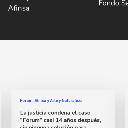
Fondo Sa
Afinsa
Forum, Afinsa y Arte y Naturaleza
La justicia condena el caso
“Fórum” casi 14 años después,
sin ninguna solución para