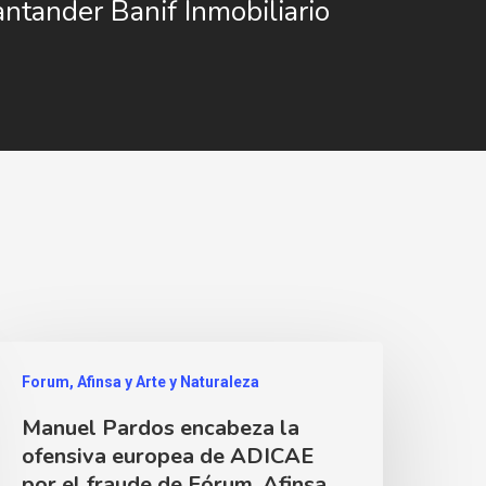
ntander Banif Inmobiliario
Forum, Afinsa y Arte y Naturaleza
Manuel Pardos encabeza la
ofensiva europea de ADICAE
por el fraude de Fórum, Afinsa,