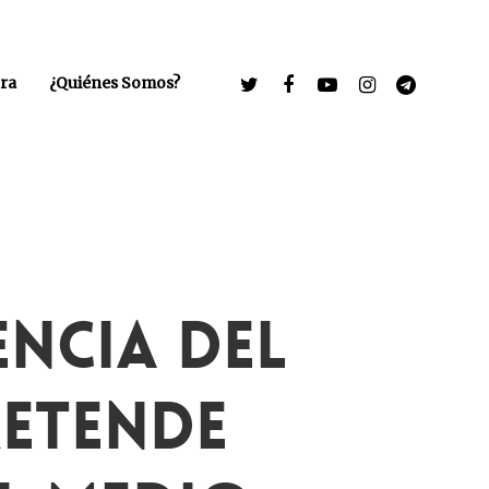
ra
¿Quiénes Somos?
ncia Del
retende