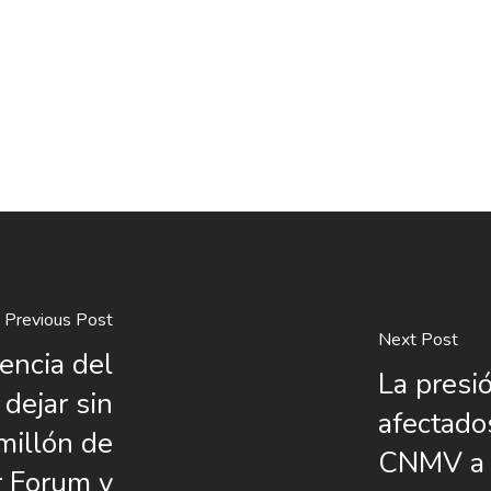
Previous Post
Next Post
encia del
La presi
dejar sin
afectado
millón de
CNMV a l
r Forum y