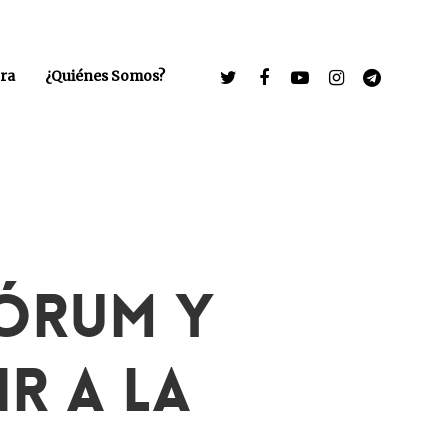
ra
¿Quiénes Somos?
Fórum Y
ir A La