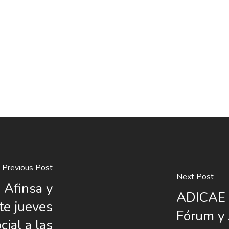
Previous Post
Next Post
 Afinsa y
ADICAE l
te jueves
Fórum y A
ial a las