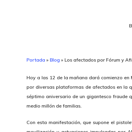
Portada
»
Blog
»
Los afectados por Fórum y Afin
Hoy a las 12 de la mañana dará comienzo en M
por diversas plataformas de afectados en la q
séptimo aniversario de un gigantesco fraude qu
medio millón de familias.
Con esta manifestación, que supone el pistol
movilización y actuaciones impulsadas por A