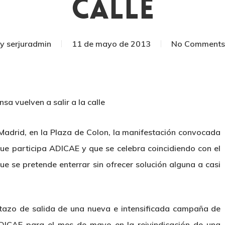
Calle
By
serjuradmin
11 de mayo de 2013
No Comments
sa vuelven a salir a la calle
adrid, en la Plaza de Colon, la manifestación convocada
ue participa ADICAE y que se celebra coincidiendo con el
e se pretende enterrar sin ofrecer solución alguna a casi
etazo de salida de una nueva e intensificada campaña de
DICAE para el mes de mayo en la reivindicación de una