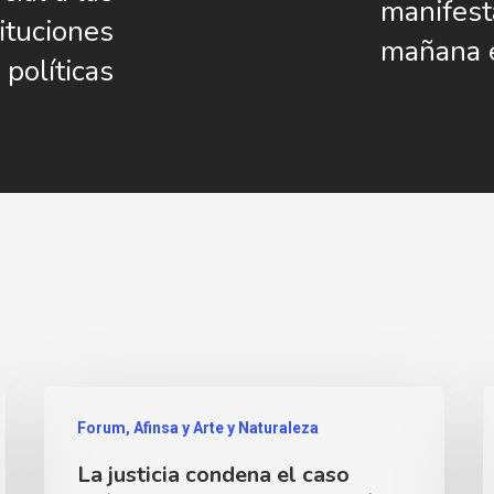
manifest
ituciones
mañana 
políticas
Forum, Afinsa y Arte y Naturaleza
La justicia condena el caso