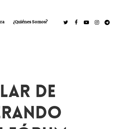
ra
¿Quiénes Somos?
lar De
perando