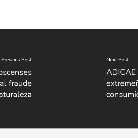
Previous Post
Next Post
oscenses
ADICAE l
al fraude
extremeñ
aturaleza
consumi