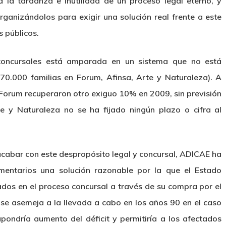
ca la tardanza e inutilidad de un proceso legal eterno, y
ganizándolos para exigir una solución real frente a este
s públicos.
 concursales está amparada en un sistema que no está
0.000 familias en Forum, Afinsa, Arte y Naturaleza). A
 Forum recuperaron otro exiguo 10% en 2009, sin previsión
e y Naturaleza no se ha fijado ningún plazo o cifra al
acabar con este despropósito legal y concursal, ADICAE ha
mentarios una solución razonable por la que el Estado
ados en el proceso concursal a través de su compra por el
ón se asemeja a la llevada a cabo en los años 90 en el caso
pondría aumento del déficit y permitiría a los afectados