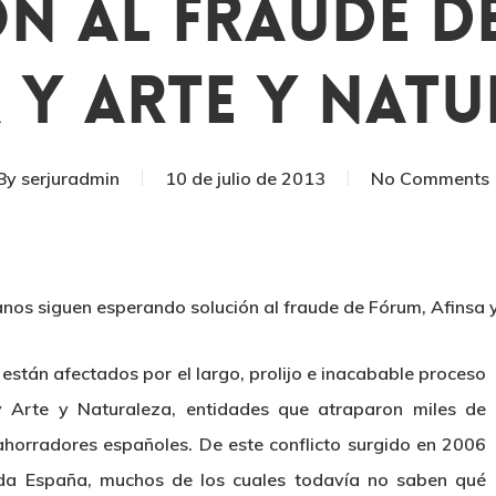
n Al Fraude D
 Y Arte Y Nat
By
serjuradmin
10 de julio de 2013
No Comments
ianos siguen esperando solución al fraude de Fórum, Afinsa 
están afectados por el largo, prolijo e inacabable proceso
y Arte y Naturaleza, entidades que atraparon miles de
ahorradores españoles. De este conflicto surgido en 2006
da España, muchos de los cuales todavía no saben qué