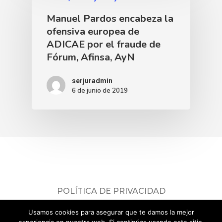
Manuel Pardos encabeza la
ofensiva europea de
ADICAE por el fraude de
Fórum, Afinsa, AyN
serjuradmin
6 de junio de 2019
POLÍTICA DE PRIVACIDAD
Consulta nuestra
política de privacidad
.
Usamos cookies para asegurar que te damos la mejor