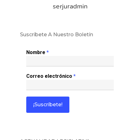
serjuradmin
Inicio
Noticias
Suscríbete A Nuestro Boletín
Sentencias
Nombre
*
Revista Juridi
Correo electrónico
*
Café Jurídico
Colabora
¿Quiénes So