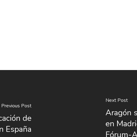
Next Post
Previous Post
Aragón s
cación de
en Madri
en España
Fórum-A