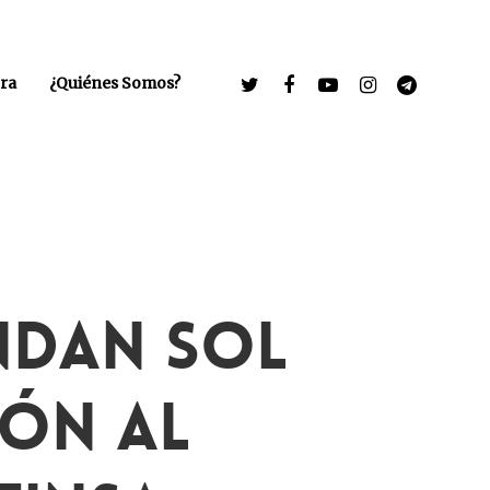
ra
¿Quiénes Somos?
ndan Sol
ón Al