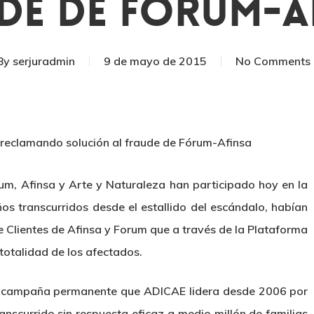
de De Fórum-A
By
serjuradmin
9 de mayo de 2015
No Comments
 reclamando solución al fraude de Fórum-Afinsa
um, Afinsa y Arte y Naturaleza han participado hoy en la
os transcurridos desde el estallido del escándalo, habían
Clientes de Afinsa y Forum que a través de la Plataforma
 totalidad de los afectados.
la campaña permanente que ADICAE lidera desde 2006 por
anscurrido sin respuesta eficaz a medio millón de familias