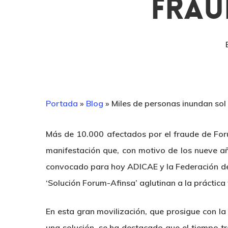
Frau
Portada
»
Blog
»
Miles de personas inundan sol
Más de 10.000 afectados por el fraude de For
manifestación que, con motivo de los nueve añ
convocado para hoy ADICAE y la Federación de 
‘Solución Forum-Afinsa’ aglutinan a la práctica
En esta gran movilización, que prosigue con 
una solución, se ha destacado que el tiempo tr