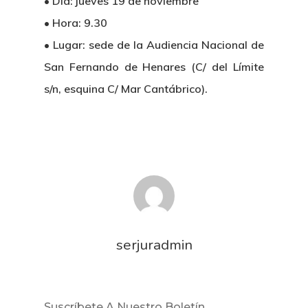
• Día: jueves 19 de noviembre
• Hora: 9.30
• Lugar: sede de la Audiencia Nacional de
San Fernando de Henares (C/ del Límite
s/n, esquina C/ Mar Cantábrico).
Inicio
Noticias
Sentencias
serjuradmin
Revista Juridi
Café Jurídico
Suscríbete A Nuestro Boletín