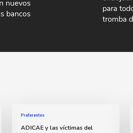
en nuevos
para todo
os bancos
tromba d
Preferentes
ADICAE y las víctimas del