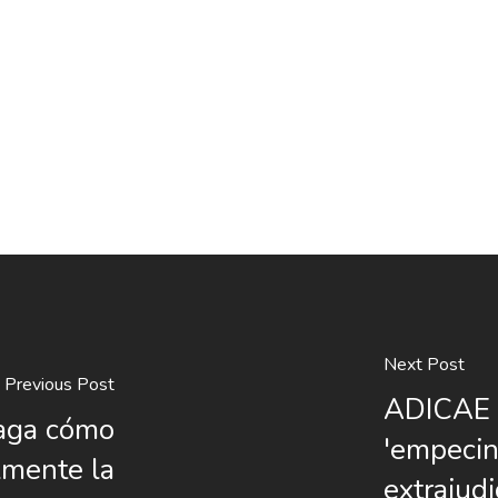
Next Post
Previous Post
ADICAE e
aga cómo
'empecin
lmente la
extrajudi