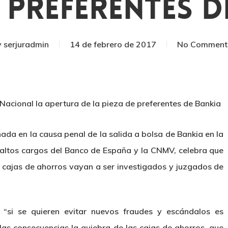
e Preferentes D
y
serjuradmin
14 de febrero de 2017
No Comment
Nacional la apertura de la pieza de preferentes de Bankia
da en la causa penal de la salida a bolsa de Bankia en la
os altos cargos del Banco de España y la CNMV, celebra que
 cajas de ahorros vayan a ser investigados y juzgados de
“si se quieren evitar nuevos fraudes y escándalos es
 las consecuencias la quiebra de las cajas de ahorros, que