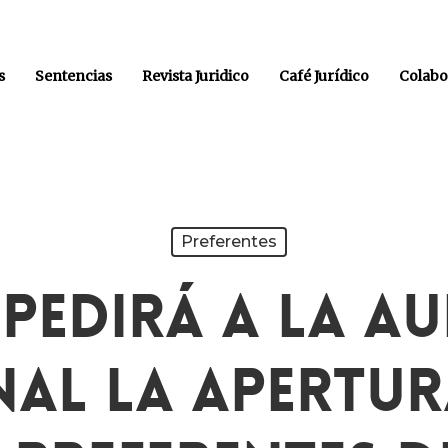
s
Sentencias
Revista Juridico
Café Jurídico
Colabo
Preferentes
 Pedirá A La Au
al La Apertur