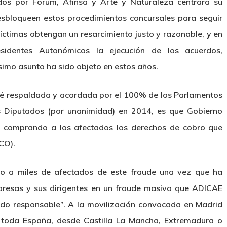
os por Forum, Afinsa y Arte y Naturaleza centrará su
desbloqueen estos procedimientos concursales para seguir
íctimas obtengan un resarcimiento justo y razonable, y en
esidentes Autonómicos la ejecución de los acuerdos,
imo asunto ha sido objeto en estos años.
fué respaldada y acordada por el 100% de los Parlamentos
s Diputados (por unanimidad) en 2014, es que Gobierno
s, comprando a los afectados los derechos de cobro que
ICO).
nto a miles de afectados de este fraude una vez que ha
mpresas y sus dirigentes en un fraude masivo que ADICAE
tado responsable”. A la movilización convocada en Madrid
 toda España, desde Castilla La Mancha, Extremadura o