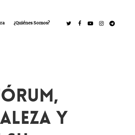
ra
¿Quiénes Somos?
Fórum,
raleza Y