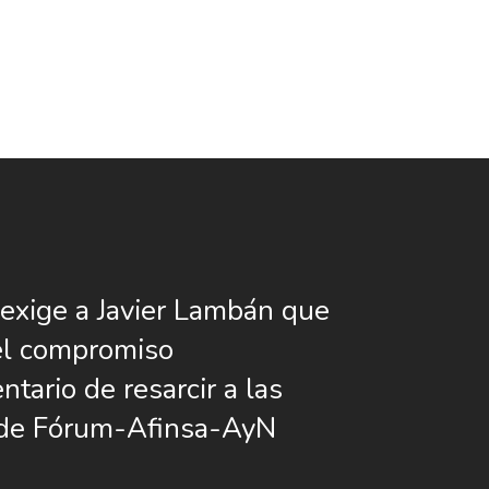
xige a Javier Lambán que
el compromiso
tario de resarcir a las
 de Fórum-Afinsa-AyN