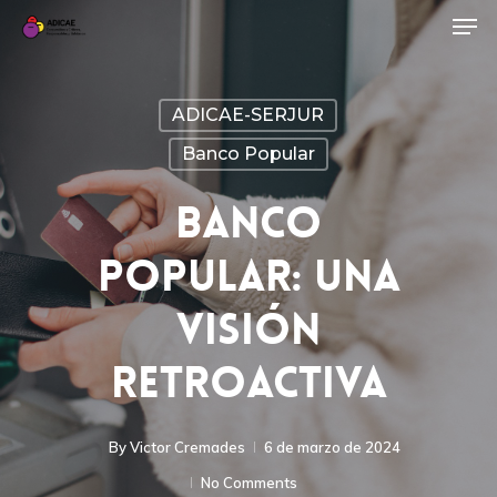
ADICAE-SERJUR
Banco Popular
BANCO
POPULAR: UNA
VISIÓN
RETROACTIVA
By
Victor Cremades
6 de marzo de 2024
No Comments