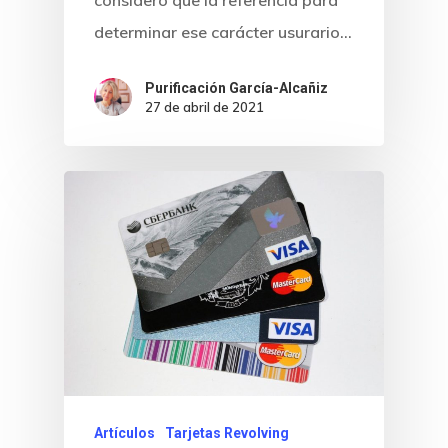
Noticias
consideró que la referencia para
determinar ese carácter usurario…
Sentencias
Purificación García-Alcañiz
Revista Juridi
27 de abril de 2021
Café Jurídico
Colabora
¿Quiénes So
Artículos
Tarjetas Revolving