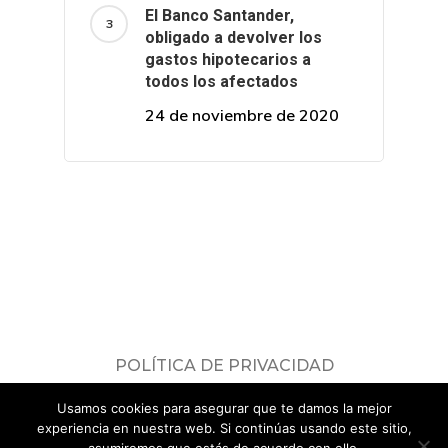
El Banco Santander,
obligado a devolver los
gastos hipotecarios a
todos los afectados
24 de noviembre de 2020
POLÍTICA DE PRIVACIDAD
Consulta nuestra
política de privacidad
.
Usamos cookies para asegurar que te damos la mejor
© 2026 ADICAE Servicios Jurídicos.
experiencia en nuestra web. Si continúas usando este sitio,