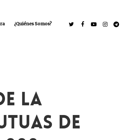
ra
¿Quiénes Somos?
De La
utuas De