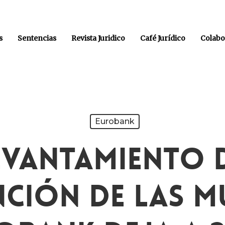
s
Sentencias
Revista Juridico
Café Jurídico
Colabo
Eurobank
evantamiento 
nción De Las M