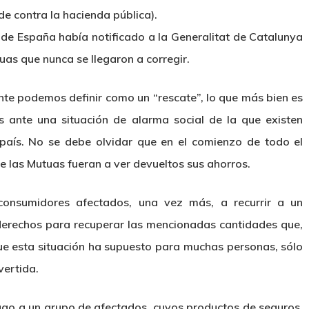
de contra la hacienda pública).
 de España había notificado a la Generalitat de Catalunya
uas que nunca se llegaron a corregir.
te podemos definir como un “rescate”, lo que más bien es
 ante una situación de alarma social de la que existen
país. No se debe olvidar que en el comienzo de todo el
de las Mutuas fueran a ver devueltos sus ahorros.
 consumidores afectados, una vez más, a recurrir a un
 derechos para recuperar las mencionadas cantidades que,
que esta situación ha supuesto para muchas personas, sólo
vertida.
pago a un grupo de afectados, cuyos productos de seguros,