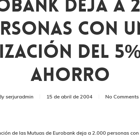
obank Deja A 2
ersonas Con U
ización Del 5%
Ahorro
By
serjuradmin
15 de abril de 2004
No Comments
ención de las Mutuas de Eurobank deja a 2.000 personas con