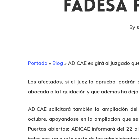
Fadesa 
By
Portada
»
Blog
»
ADICAE exigirá al juzgado qu
Los afectados, si el Juez lo aprueba, podrán
abocada a la liquidación y que además ha dejad
ADICAE solicitará también la ampliación del
octubre, apoyándose en la ampliación que se 
Puertas abiertas: ADICAE informará del 22 a
indecisos, ya que la carta de los administrador