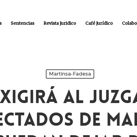
s
Sentencias
Revista Juridico
Café Jurídico
Colabo
Martinsa-Fadesa
Exigirá Al Juz
ectados De Ma