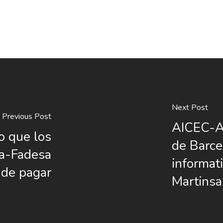
Next Post
Previous Post
AICEC-A
o que los
de Barce
sa-Fadesa
informat
 de pagar
Martins