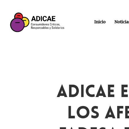
Inicio
Noticia
ADICAE 
Los Af