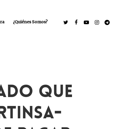
ra
¿Quiénes Somos?
gado Que
rtinsa-