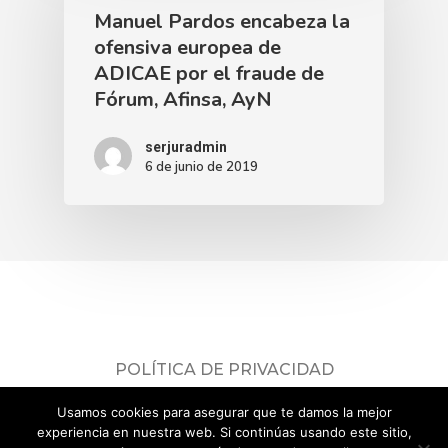
Manuel Pardos encabeza la
ofensiva europea de
ADICAE por el fraude de
Fórum, Afinsa, AyN
serjuradmin
6 de junio de 2019
POLÍTICA DE PRIVACIDAD
Consulta nuestra
política de privacidad
.
Usamos cookies para asegurar que te damos la mejor
© 2026 ADICAE Servicios Jurídicos.
experiencia en nuestra web. Si continúas usando este sitio,