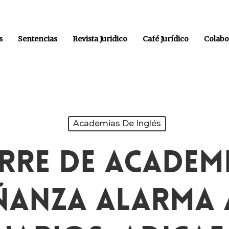
s
Sentencias
Revista Juridico
Café Jurídico
Colabo
Academias De Inglés
erre De Academ
ñanza Alarma 