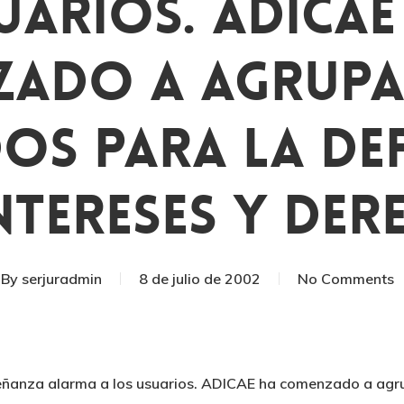
uarios. ADICAE
ado A Agrupa
os Para La De
ntereses Y De
By
serjuradmin
8 de julio de 2002
No Comments
señanza alarma a los usuarios. ADICAE ha comenzado a agru