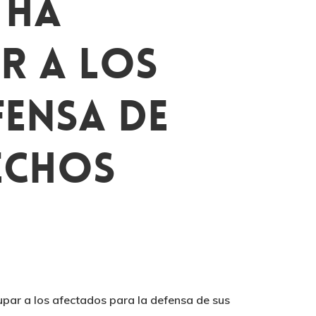
 Ha
r A Los
fensa De
rechos
par a los afectados para la defensa de sus