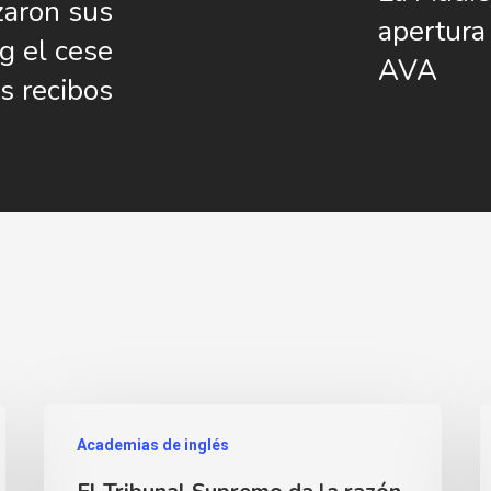
zaron sus
apertura 
g el cese
AVA
os recibos
Academias de inglés