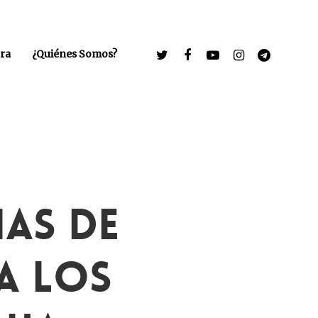
ra
¿Quiénes Somos?
ias De
A Los