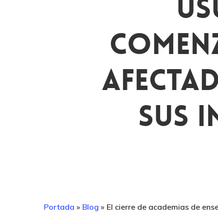
Us
Comenz
Afectad
Sus I
Portada
»
Blog
»
El cierre de academias de en