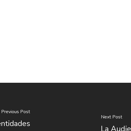
Previous Post
Next Post
entidades
La Audie