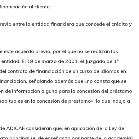
inanciación al cliente.
revio entre la entidad financiera que concede el crédito y
e este acuerdo previo, por el que no se realizan los
a entidad. El 19 de marzo de 2001, el Juzgado de 1ª
del contrato de financiación de un curso de idiomas en
 financiación, señalando además que «no consta que se
ción de información alguna para la concesión del préstamo
habituales en la concesión de préstamo», lo que indujo a
s de ADICAE consideran que, en aplicación de la Ley de
rato principal (el de enseñanza por parte de la academia)