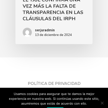
VEZ MÁS LA FALTA DE
TRANSPARENCIA EN LAS
CLÁUSULAS DEL IRPH
serjuradmin
13 de diciembre de 2024
POLÍTICA DE PRIVACIDAD
Consulta nuestra
política de privacidad
.
Usamos cookies para asegurar que te damos la mejor
© 2026 ADICAE Servicios Jurídicos.
experiencia en nuestra web. Si continúas usando este sitio,
asumiremos que estás de acuerdo con ello.