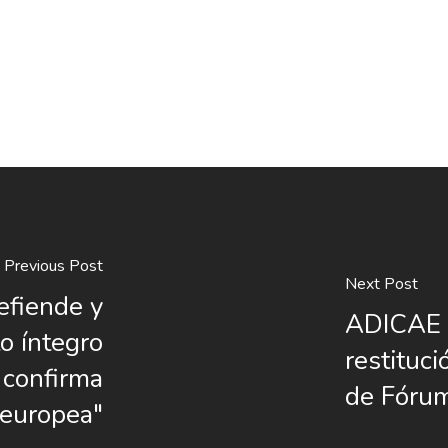
Previous Post
Next Post
efiende y
ADICAE s
o íntegro
restituci
 confirma
de Fórum
 europea"