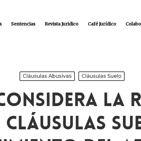
s
Sentencias
Revista Juridico
Café Jurídico
Colabo
Cláusulas Abusivas
Cláusulas Suelo
Considera La 
s Cláusulas Su