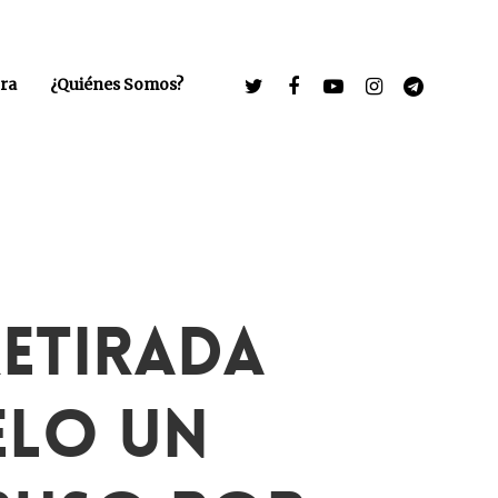
ra
¿Quiénes Somos?
Retirada
elo Un