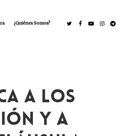
ra
¿Quiénes Somos?
ca A Los
ión Y A