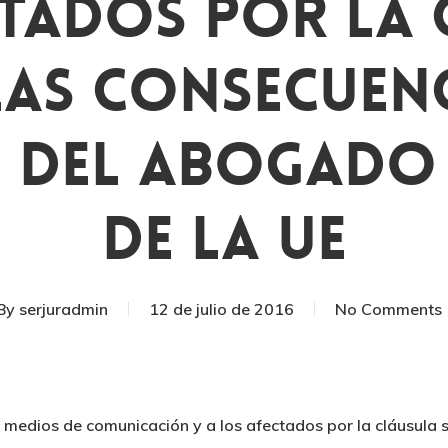
ctados Por La 
Las Consecuenc
 Del Abogado
De La UE
By
serjuradmin
12 de julio de 2016
No Comments
medios de comunicación y a los afectados por la cláusula s