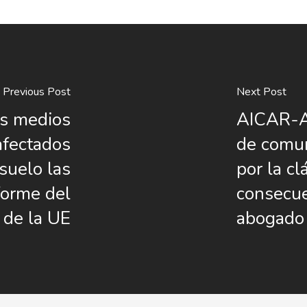
Previous Post
Next Post
os medios
AICAR-A
afectados
de comun
 suelo las
por la cl
forme del
consecue
 de la UE
abogado 