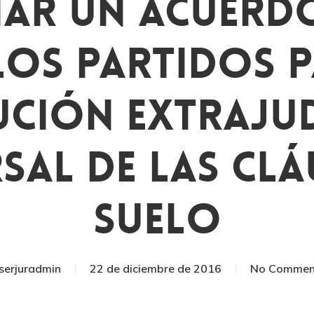
ar Un Acuerd
os Partidos 
ción Extrajud
sal De Las Cl
Suelo
serjuradmin
22 de diciembre de 2016
No Commen