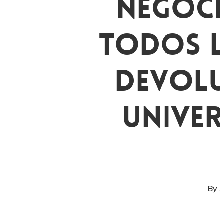
Negoci
Todos L
Devolu
Univer
By