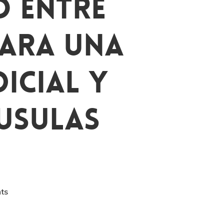
o Entre
Para Una
icial Y
áusulas
ts