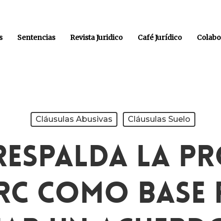
s
Sentencias
Revista Juridico
Café Jurídico
Colabo
Cláusulas Abusivas
Cláusulas Suelo
Respalda La P
ERC Como Base 