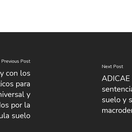
Previous Post
Next Post
y con los
ADICAE e
ticos para
sentenci
iversal y
suelo y 
dos por la
macrodem
ula suelo