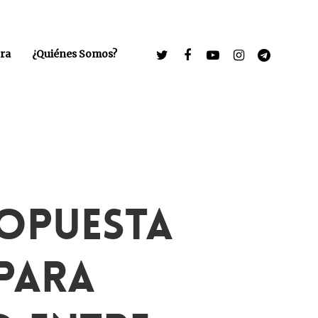
ra
¿Quiénes Somos?
ropuesta
Para