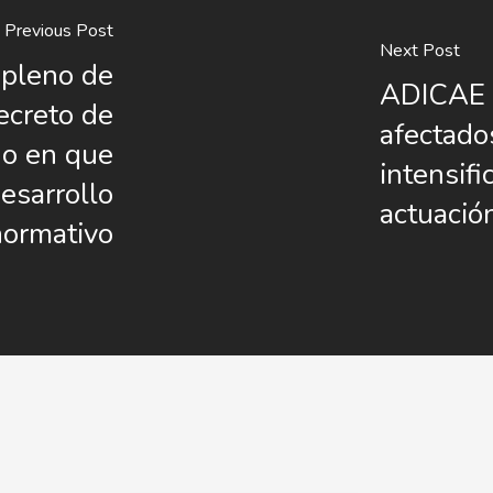
Previous Post
Next Post
 pleno de
ADICAE 
ecreto de
afectado
do en que
intensifi
esarrollo
actuación
normativo