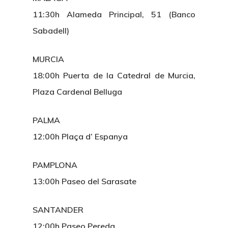
Noticias
11:30h Alameda Principal, 51 (Banco
Sabadell)
Sentencias
Revista Juridi
MURCIA
18:00h Puerta de la Catedral de Murcia,
Café Jurídico
Plaza Cardenal Belluga
Colabora
PALMA
¿Quiénes So
12:00h Plaça d’ Espanya
PAMPLONA
13:00h Paseo del Sarasate
SANTANDER
12:00h Paseo Pereda