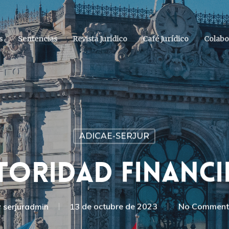
s
Sentencias
Revista Juridico
Café Jurídico
Colabo
ADICAE-SERJUR
TORIDAD FINANCI
y
serjuradmin
13 de octubre de 2023
No Comment