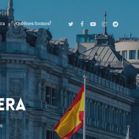
ra
¿Quiénes Somos?
ERA
s