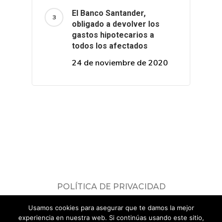
El Banco Santander,
obligado a devolver los
gastos hipotecarios a
todos los afectados
24 de noviembre de 2020
POLÍTICA DE PRIVACIDAD
Consulta nuestra
política de privacidad
.
Usamos cookies para asegurar que te damos la mejor
© 2026 ADICAE Servicios Jurídicos.
experiencia en nuestra web. Si continúas usando este sitio,