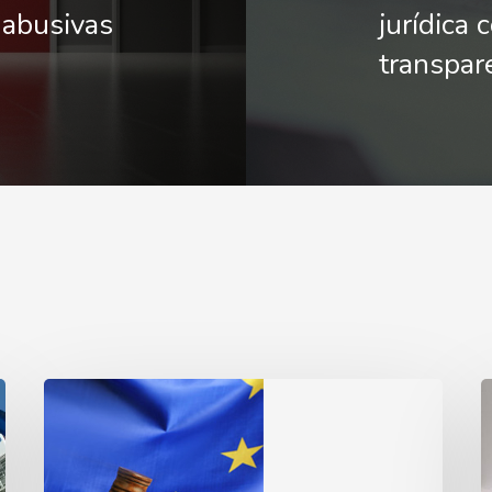
 abusivas
jurídica 
transpar