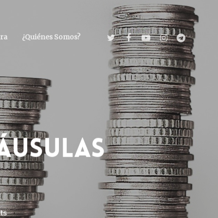
ra
¿Quiénes Somos?
láusulas
ts