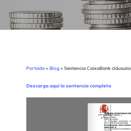
Portada
»
Blog
»
Sentencia CaixaBank cláusula
Descarga aquí la sentencia completa