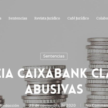
s
Sentencias
Revista Juridico
Café Jurídico
Colabo
Sentencias
ia CaixaBank C
Abusivas
Redacción
23 de noviembre de 2020
No Commen