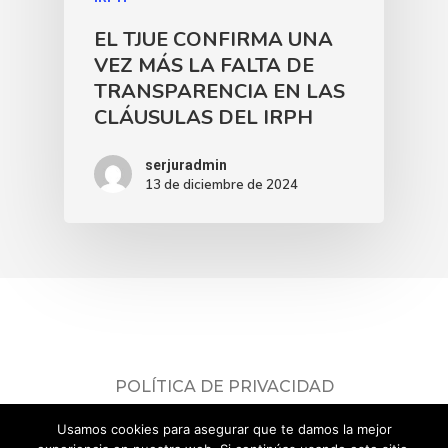
EL TJUE CONFIRMA UNA
VEZ MÁS LA FALTA DE
TRANSPARENCIA EN LAS
CLÁUSULAS DEL IRPH
serjuradmin
13 de diciembre de 2024
POLÍTICA DE PRIVACIDAD
Consulta nuestra
política de privacidad
.
Usamos cookies para asegurar que te damos la mejor