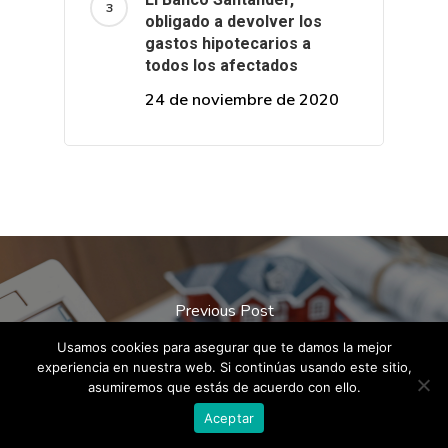
obligado a devolver los
gastos hipotecarios a
todos los afectados
24 de noviembre de 2020
Previous Post
El Tribunal Supremo también impone
Usamos cookies para asegurar que te damos la mejor
a la banca la devolución del 100% de
experiencia en nuestra web. Si continúas usando este sitio,
asumiremos que estás de acuerdo con ello.
los gastos de tasación
Aceptar