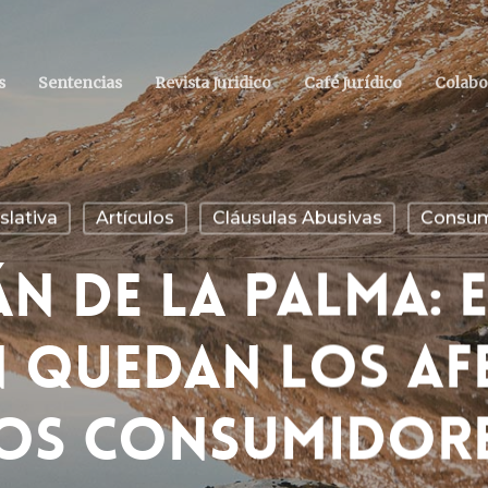
s
Sentencias
Revista Juridico
Café Jurídico
Colabo
slativa
Artículos
Cláusulas Abusivas
Consum
n De La Palma: 
n Quedan Los Af
os Consumidor