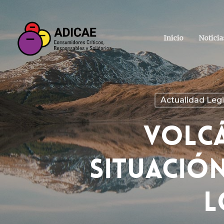
Inicio
Noticia
Actualidad Legi
Volcá
Situació
L