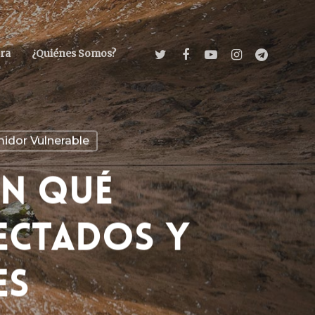
ra
¿Quiénes Somos?
idor Vulnerable
En Qué
ectados Y
es