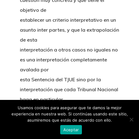
cuestión muy concreta y que tiene el
objetivo de
establecer un criterio interpretativo en un
asunto inter partes, y que la extrapolación
de esta
interpretación a otros casos no iguales no
es una interpretación completamente
avalada por
esta Sentencia del TJUE sino por la
interpretación que cada Tribunal Nacional
haga en particular
Usamos cookies para asegurar que te damos la mejor
en el caso que enjuicia como detentador
experiencia en nuestra web. Si continúas usando este sitio,
de la potestad de aplicar el derecho. Por
asumiremos que estás de acuerdo con ello.
eso es esencial
Aceptar