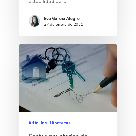
estabilidad del…
Inicio
Eva García Alegre
Noticias
27 de enero de 2021
Sentencias
Revista Juridi
Café Jurídico
Colabora
¿Quiénes So
Artículos
Hipotecas