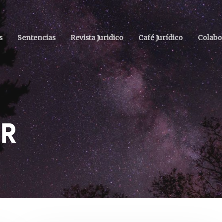
s
Sentencias
Revista Juridico
Café Jurídico
Colabo
UR